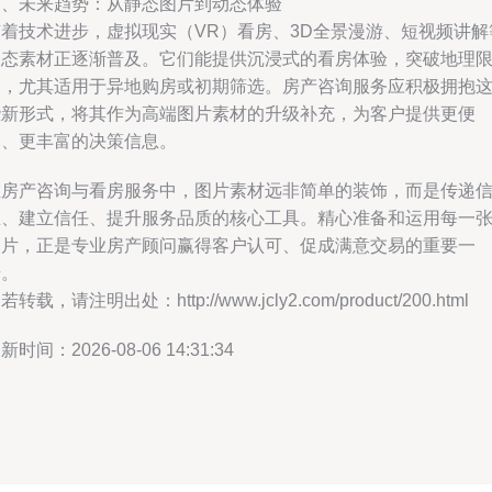
四、未来趋势：从静态图片到动态体验
随着技术进步，虚拟现实（VR）看房、3D全景漫游、短视频讲解
动态素材正逐渐普及。它们能提供沉浸式的看房体验，突破地理
制，尤其适用于异地购房或初期筛选。房产咨询服务应积极拥抱
些新形式，将其作为高端图片素材的升级补充，为客户提供更便
捷、更丰富的决策信息。
在房产咨询与看房服务中，图片素材远非简单的装饰，而是传递
息、建立信任、提升服务品质的核心工具。精心准备和运用每一
图片，正是专业房产顾问赢得客户认可、促成满意交易的重要一
步。
若转载，请注明出处：http://www.jcly2.com/product/200.html
新时间：2026-08-06 14:31:34