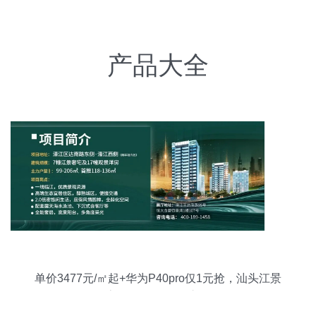
产品大全
单价3477元/㎡起+华为P40pro仅1元抢，汕头江景
房低至3.8折引爆市场