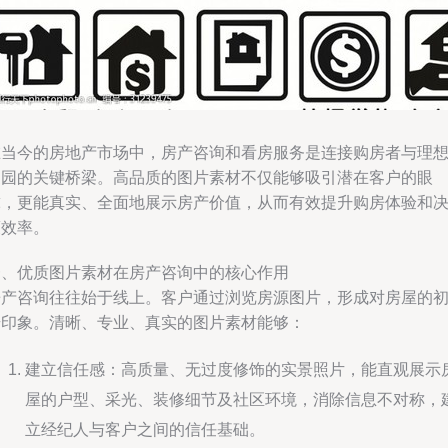
在当今的房地产市场中，房产咨询和看房服务是连接购房者与理
家园的关键桥梁。高品质的图片素材不仅能够吸引潜在客户的眼
球，更能真实、全面地展示房产价值，从而有效提升购房体验和
策效率。
一、优质图片素材在房产咨询中的核心作用
房产咨询往往始于线上。客户通过浏览房源图片，形成对房屋的
步印象。清晰、专业、真实的图片素材能够：
建立信任感：高质量、无过度修饰的实景照片，能直观展示
屋的户型、采光、装修细节及社区环境，消除信息不对称，
立经纪人与客户之间的信任基础。