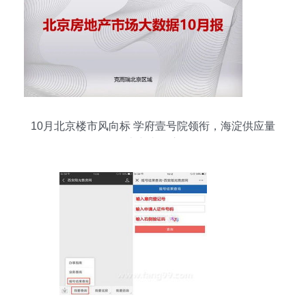
10月北京楼市风向标 学府壹号院领衔，海淀供应量
称雄，大兴去化库存飙红