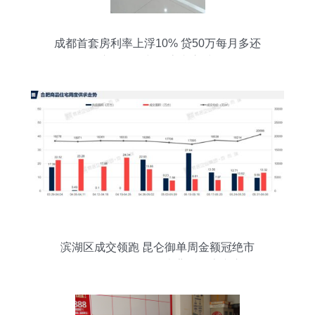
成都首套房利率上浮10% 贷50万每月多还
197元的市场影响与购房者应对策略分析
滨湖区成交领跑 昆仑御单周金额冠绝市
场，均价27281元/平米背后的房产启示