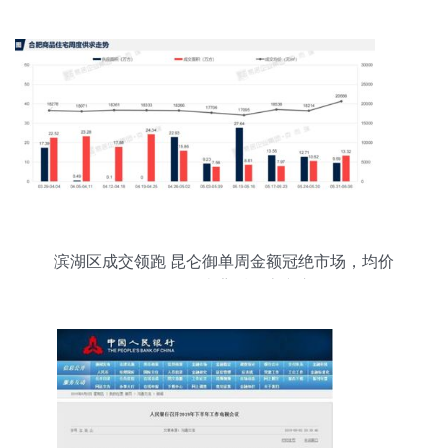
滨湖区成交领跑 昆仑御单周金额冠绝市场，均价
27281元/平米背后的房产启示