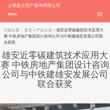
上海盘古房产咨询有限公司
MENU
当前位置：
首页
>
产品大全
>
雄安近零碳建筑技术应用大
赛 中铁房地产集团设计咨询公司与中铁建雄安发展公司联
合获奖
雄安近零碳建筑技术应用大
赛 中铁房地产集团设计咨询
公司与中铁建雄安发展公司
联合获奖