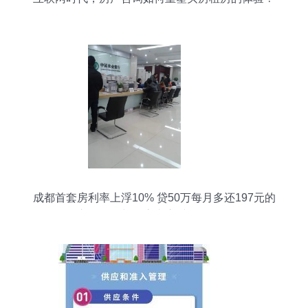
成都首套房利率上浮10% 贷50万每月多还197元的
市场影响与购房者应对策略分析