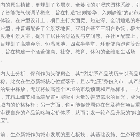
块内的原生植被，更规划了多层次、全龄段的沉浸式园林系统，
入了智能微气候调节概念，旨在打造“出则繁华、入则静谧”的都市
居体验。在户型设计上，项目主打大面宽、短进深、全明通透的
阔户型，并普遍配备了全景落地窗、双阳台甚至三阳台系统，极
限度地引景入室，提升了居住的舒适度与空间感。在社区配套上
项目规划了高端会所、恒温泳池、四点半学堂、环形健康跑道等
施，旨在构建一个涵盖健康、社交、教育、休闲的全维度生活场
景。
业内人士分析，保利作为头部房企，其“堂悦”系产品线历来以高品
著称。此次在生态新城核心位置落子，且以“地王”身份入市，其产
力的集中释放，无疑将拔高整个区域的市场预期和产品标准。一
面，其精工细节和高端配置可能吸引大量改善型需求的目光，成
区域内的价格标杆；另一方面，也可能促使周边在售及待售项目
新审视自身的产品策略与定价体系，从而引发一轮产品升级的“鲶
应”。
当前，生态新城作为城市发展的重点板块，其基础设施、生态环