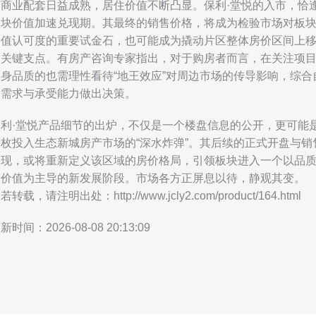
与商业配套日益成熟，居住价值不断凸显。保利·堂悦的入市，恰
板块价值加速兑现期。其最终的销售价格，将成为检验市场对板
价值认可度的重要试金石，也可能成为撬动片区整体房价区间上
的关键支点。有房产咨询专家指出，对于购房者而言，在关注项
本身品质的也需理性看待“地王效应”对周边市场的传导影响，综合
身需求与承受能力做出决策。
保利·堂悦产品细节的出炉，不仅是一个楼盘信息的公开，更可能
一枚投入生态新城房产市场的“深水炸弹”。其后续的正式开盘与销
表现，或将重新定义该区域的房价格局，引领板块进入一个以品
和价值为主导的新发展阶段。市场各方正屏息以待，静观其变。
若转载，请注明出处：http://www.jcly2.com/product/164.html
新时间：2026-08-08 20:13:09