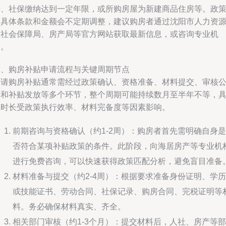
房、社保缴纳达到一定年限，或所购房屋为新建商品住房等。政
的具体条款和金额会不定期调整，建议购房者通过沈阳市人力资
和社会保障局、房产局等官方网站获取最新信息，或咨询专业机
构。
二、购房补贴申请流程与关键周期节点
申请购房补贴通常需经过政策确认、资格准备、材料提交、审核
示和补贴发放等多个环节，整个周期可能持续数月至半年不等，
体时长受政策执行效率、材料完备度等因素影响。
前期咨询与资格确认（约1-2周）：购房者首先需明确自身是
否符合某项补贴政策的条件。此阶段，向海居房产等专业机
进行免费咨询，可以快速获得政策匹配分析，避免盲目准备
材料准备与提交（约2-4周）：根据要求准备身份证明、学历
或技能证书、劳动合同、社保记录、购房合同、完税证明等
料。务必确保材料真实、齐全。
相关部门审核（约1-3个月）：提交材料后，人社、房产等部