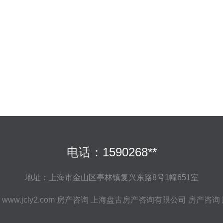
电话：1590268**
地址：上海市金山区亭林镇复兴东路8号1幢651室
6
www.jcly2.com
房产咨询
上海盘古房产咨询有限公司
房产咨询